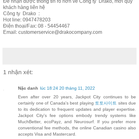
Để nhận được thông tin rõ hơn về Công ty Drako, mời quý
khách hàng liên hệ
Công ty Drako :
Hot line: 0947478203
Điện thoại/Fax: 08 - 54454467
Email: customerservice@drakocompany.com
1 nhận xét:
Nặc danh
lúc 18:24 20 tháng 11, 2022
Even after over 20 years, Jackpot City continues to be
certainly one of Canada's best playing
토토사이트
sites due
to its dedication to frequent updates and player expertise.
Jackpot City's fee options embody trendy systems like
MuchBetter, ecoPayz, and Neurosurf. If you prefer more
conventional fee methods, the online Canadian casino also
accepts Visa and Mastercard.